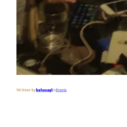
Kronis
Written by
bahasagl
in