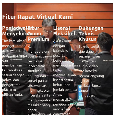
Fitur Rapat Virtual Kami
Penjadwalan
Fitur
Lisensi
Dukungan
Menyeluruh
Zoom
Fleksibel
Teknis
Premium
Khusus
Tim kami akan
Akun Zoom
mengatur rapat
dengan
Kami
Teknisi terlatih
atau webinar
kapasitas
menyediakan
siap siaga
atas nama Anda
peserta
opsi lanjutan—
sepanjang sesi,
dan
berjenjang
termasuk
memantau
memberikan
memungkinkan
interpretasi
audio, video,
tautan akses
kami
simultan,
dan koneksi
sesuai dengan
menyesuaikan
polling, dan
secara langsung
jadwal dan
lisensi sesuai
survei pasca-
agar acara
pengaturan
kebutuhan
sesi—untuk
berjalan lancar
platform
jumlah peserta
meningkatkan
tanpa
pilihan Anda.
Anda,
interaksi serta
gangguan.
memastikan
mengumpulkan
penggunaan
masukan yang
yang efisien
dapat
dan hemat
ditindaklanjuti.